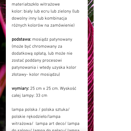
materiał
:
szkło witrażowe
kolor:
biały lub ecru lub zielony (lub
dowolny inny lub kombinacja
różnych kolorów na zamówienie)
podstawa:
mosiądz patynowany
(może być chromowany za
dodatkową opłatą, lub może nie
zostać poddany procesowi
patynowania i wtedy uzyska kolor
złotawy- kolor mosiądzu)
wymiary:
25 cm x 25 cm. Wyskość
całej lampy: 33 cm
lampa polska / polska sztuka/
polskie rękodzieło/lampa
witrażowa/ lampa art deco/ lampa
do salonu/ lampa do pałacu/ lampa