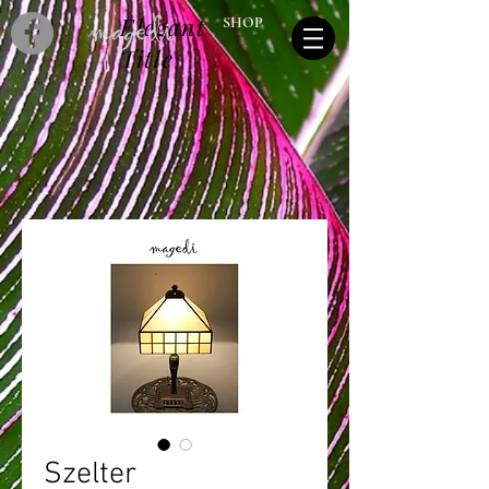
Elegant
SHOP
Title
Szelter