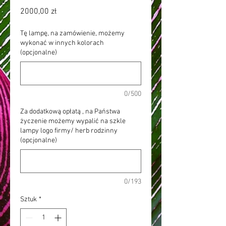
Cena
2000,00 zł
Tę lampę, na zamówienie, możemy
wykonać w innych kolorach
(opcjonalne)
0/500
Za dodatkową opłatą , na Państwa
życzenie możemy wypalić na szkle
lampy logo firmy/ herb rodzinny
(opcjonalne)
0/193
Sztuk
*