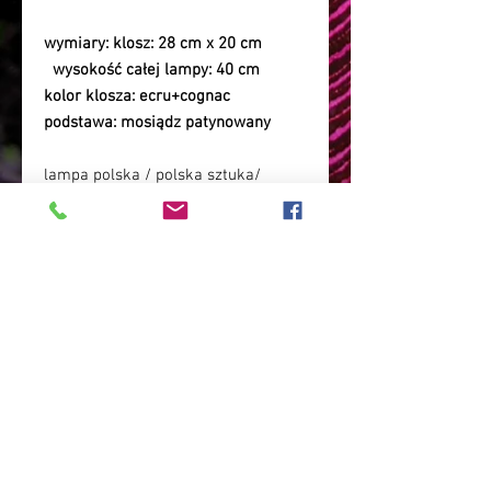
wymiary:
klosz: 28 cm x 20 cm
wysokość całej lampy: 40 cm
kolor klosza:
ecru+cognac
podstawa
: mosiądz patynowany
lampa polska / polska sztuka/
polskie rękodzieło/lampa
witrażowa/ lampa art deco/ lampa
do salonu/ lampa do pałacu/ lampa
do hotelu / lampa elegancka/
lampa szklana/ lampa do
salonu/lampa do pałacu/ lampa
boho glamour/ wnętrza
glamour/lampa ponadczasowa/
lampa stylowa/ lampa na prezent/
lampa do gabinetu/ lampa
stylowa/ lampa dająca magiczne