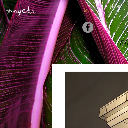
SHOP
More
El