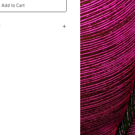
Add to Cart
W
d umowy:14 dni
y koszt.
iarz