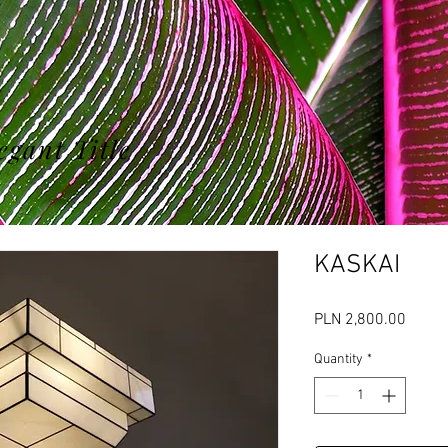
egant Title
KASKAI
Price
PLN 2,800.00
Quantity
*