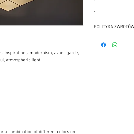
POLITYKA ZWROTÓ
Czas na odstąpienie o
Koszt zwrotu: na własn
Adres do zwrotu
s. Inspirations: modernism, avant-garde,
magedi edward magdz
ul, atmospheric light.
Ulica Jagielońska 52
03-463 Warszawa
 or a combination of different colors on