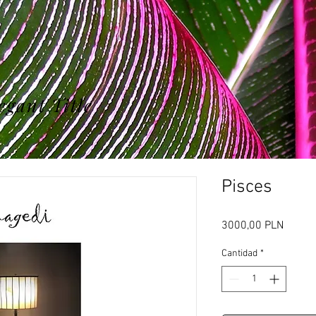
egant Title
Pisces
Precio
3000,00 PLN
Cantidad
*