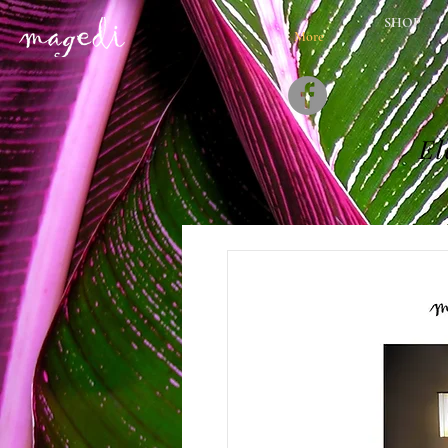
SHOP
More
El