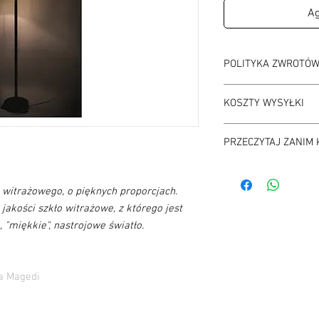
Ag
POLITYKA ZWROTÓ
Czas na odstąpienie o
KOSZTY WYSYŁKI
Koszt zwrotu: na własn
magedi edward magdz
Koszt wysyłki jest do
Ulica Jagielońska 52
PRZECZYTAJ ZANIM 
na ten temat w regulam
03-463 Warszawa
Przed każdym zakupem
skontaktowanie się z 
 witrażowego, o pięknych proporcjach.
potwierdzenia dostępno
jakości szkło witrażowe, z którego jest
pilny prosimy o kontak
 "miękkie", nastrojowe światło.
a Magedi