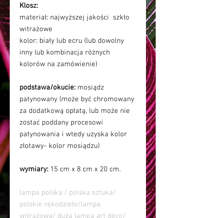
Klosz:
materiał: najwyższej jakości szkło
witrażowe
kolor:
biały lub ecru (lub dowolny
inny lub kombinacja różnych
kolorów na zamówienie)
podstawa/okucie:
mosiądz
patynowany (może być chromowany
za dodatkową opłatą, lub może nie
zostać poddany procesowi
patynowania i wtedy uzyska kolor
złotawy- kolor mosiądzu)
wymiary:
15 cm x 8 cm x 20 cm.
lampa polska / polska sztuka/
polskie rękodzieło/lampa
witrażowa/ duża lampa art deco/