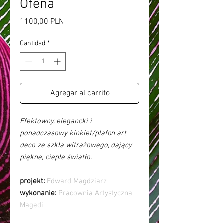
Ofena
Precio
1100,00 PLN
Cantidad
*
Agregar al carrito
Efektowny, elegancki i
ponadczasowy kinkiet/plafon art
deco ze szkła witrażowego, dający
piękne, ciepłe światło.
projekt:
Edward Magdziarz
wykonanie:
Pracownia Artystyczna
Magedi