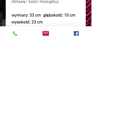
złotawy- kolor mosiądzu)
wymiary: 33 cm głębokość: 10 cm
wysokość: 23 cm
lampa od polskiego producenta /
polska sztuka/ polskie
rękodzieło/lampa witrażowa/ lampa
do salonu/ lampa do hotelu / lampa
elegancka/ lampa boho / lampa
Fibonacci/ lampa muszla/ lampa
Magedi/ Edward Magdziarz
POLITYKA ZWROTÓW
Czas na odstąpienie od umowy:14 dni