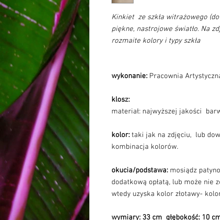
Kinkiet ze szkła witrażowego (do
piękne, nastrojowe światło. Na z
rozmaite kolory i typy szkła
wykonanie:
Pracownia Artystycz
klosz:
materiał: najwyższej jakości bar
kolor:
taki jak na zdjęciu, lub do
kombinacja kolorów.
okucia/podstawa:
mosiądz patyn
dodatkową opłatą, lub może nie 
wtedy uzyska kolor złotawy- kolo
wymiary: 33 cm głębokość: 10 c