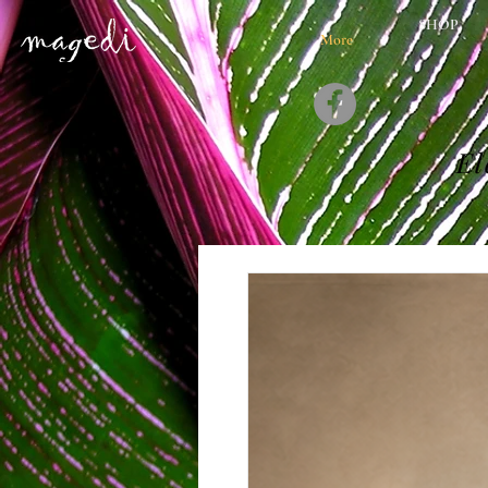
SHOP
More
El