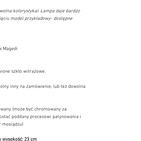
wolna kolorystyka). Lampa daje bardzo
djęciu model przykładowy- dostępne
na Magedi
wione szkło witrażowe.
wolny inny na zamówienie, lub też dowolna
owany (może być chromowany za
zostać poddany procesowi patynowania i
r mosiądzu)
m wysokość: 23 cm