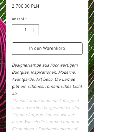
Preis
2.700,00 PLN
Anzahl
*
In den Warenkorb
Designerlampe aus hochwertigem
Buntglas. Inspirationen: Moderne,
Avantgarde, Art Deco. Die Lampe
gibt ein schönes, romantisches Licht
ab.
* Diese Lampe kann auf Anfrage in
anderen Farben hergestellt werden
* Gegen Aufpreis können wir auf
Ihren Wunsch die Lampen mit dem
Firmenlogo / Familienwappen auf