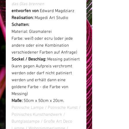
das Glas brennen
entworfen von
Edward Magdziarz
Realisation:
Magedi Art Studio
Schatten:
Material: Glasmalerei
Farbe: weiß oder ecru (oder jede
andere oder eine Kombination
verschiedener Farben auf Anfrage)
Sockel / Beschlag:
Messing patiniert
(kann gegen Aufpreis verchromt
werden oder darf nicht patiniert
werden und erhält dann eine
goldene Farbe - die Farbe von
Messing)
Maße:
50cm x 50cm x 20cm.
Polnische Lampe / Polnische Kunst /
Polnisches Kunsthandwerk /
Buntglaslampe / Große Art Deco
Lampe / Wohnzimmerlampe /