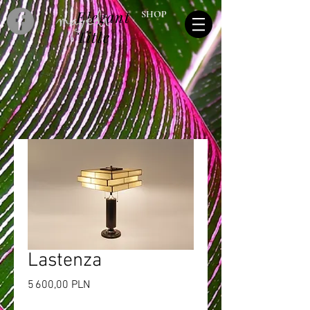
Elegant
SHOP
Title
Lastenza
Prix
5 600,00 PLN