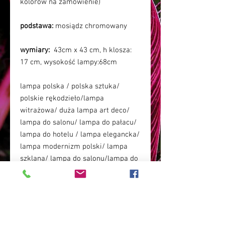
kolorów na zamówienie)
podstawa:
mosiądz chromowany
wymiary:
43cm x 43 cm, h klosza:
17 cm, wysokość lampy:68cm
lampa polska / polska sztuka/
polskie rękodzieło/lampa
witrażowa/ duża lampa art deco/
lampa do salonu/ lampa do pałacu/
lampa do hotelu / lampa elegancka/
lampa modernizm polski/ lampa
szklana/ lampa do salonu/lampa do
pałacu/ lampa boho glamour/
wnętrza art deco/ wnętrza
glamour/lampa ponadczasowa/
lampa stylowa/ lampa dająca
magiczne światło/ lampa Magedi/