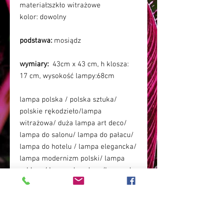
materiał
:
szkło witrażowe
kolor:
dowolny
podstawa:
mosiądz
wymiary:
43cm x 43 cm, h klosza:
17 cm, wysokość lampy:68cm
lampa polska / polska sztuka/
polskie rękodzieło/lampa
witrażowa/ duża lampa art deco/
lampa do salonu/ lampa do pałacu/
lampa do hotelu / lampa elegancka/
lampa modernizm polski/ lampa
szklana/ lampa do salonu/lampa do
pałacu/ lampa boho glamour/
wnętrza art deco/ wnętrza
glamour/lampa ponadczasowa/
lampa stylowa/ lampa dająca