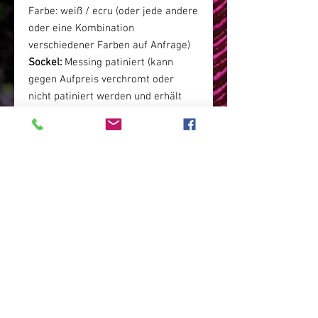
Farbe: weiß / ecru (oder jede andere
oder eine Kombination
verschiedener Farben auf Anfrage)
Sockel:
Messing patiniert (kann
gegen Aufpreis verchromt oder
nicht patiniert werden und erhält
dann eine goldene Farbe - die Farbe
von Messing)
- Maße:
Schirmdurchmesser: 25 cm,
Lampenhöhe: 44 cm
schöne Lampe / Boho Glamour /
Polnische Lampe / Polnische Kunst /
Polnisches Kunsthandwerk /
Buntglaslampe / Wohnzimmerlampe
/ Hotellampe / Elegante Lampe /
Boho Glamourlampe / Fibonacci
Lampe / Elegante Lampe /
Luxuslampe / Magedi Lampe