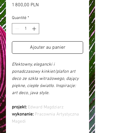
Prix
1 800,00 PLN
Quantité
*
Ajouter au panier
Efektowny, elegancki i
ponadczasowy kinkiet/plafon art
deco ze szkła witrażowego, dający
piękne, ciepłe światło. Inspiracje:
art deco, java style.
projekt:
Edward Magdziarz
wykonanie:
Pracownia Artystyczna
Magedi