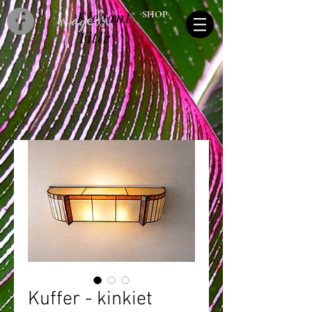
Elegant
SHOP
Title
Kuffer - kinkiet