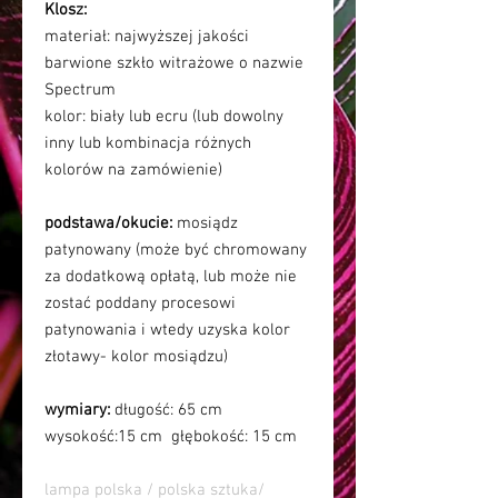
Klosz:
materiał: najwyższej jakości
barwione szkło witrażowe o nazwie
Spectrum
kolor:
biały lub ecru (lub dowolny
inny lub kombinacja różnych
kolorów na zamówienie)
podstawa/okucie:
mosiądz
patynowany (może być chromowany
za dodatkową opłatą, lub może nie
zostać poddany procesowi
patynowania i wtedy uzyska kolor
złotawy- kolor mosiądzu)
wymiary:
długość: 65 cm
wysokość:15 cm głębokość: 15 cm
lampa polska / polska sztuka/