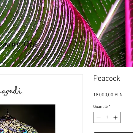
egant Title
Peacock
Prix
18 000,00 PLN
Quantité
*