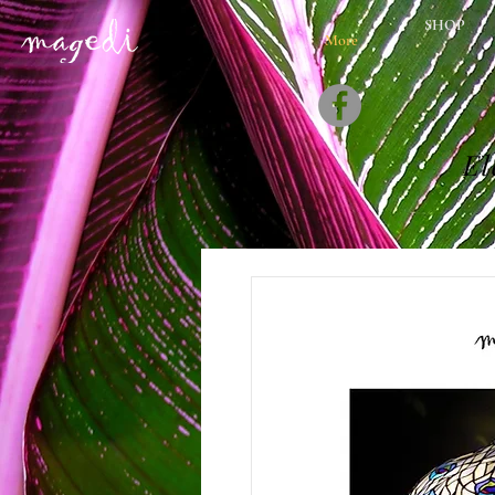
SHOP
More
El