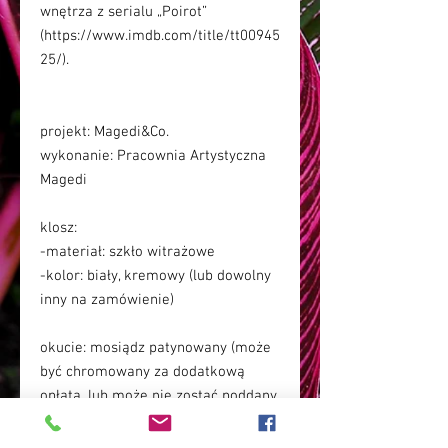
wnętrza z serialu „Poirot”
(https://www.imdb.com/title/tt00945
25/).
projekt: Magedi&Co.
wykonanie: Pracownia Artystyczna
Magedi
klosz:
-materiał: szkło witrażowe
-kolor: biały, kremowy (lub dowolny
inny na zamówienie)
okucie: mosiądz patynowany (może
być chromowany za dodatkową
opłatą, lub może nie zostać poddany
procesowi patynowania i wtedy
uzyska kolor złotawy- kolor