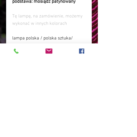
podstawa
: mosiądz patynowany
Tę lampę, na zamówienie, możemy
wykonać w innych kolorach
lampa polska / polska sztuka/
polskie rękodzieło/lampa
witrażowa/ lampa art deco/ lampa
do salonu/ lampa do pałacu/ lampa
do hotelu / lampa elegancka/
lampa szklana/ lampa do
salonu/lampa do pałacu/ lampa
boho glamour/ wnętrza
glamour/lampa ponadczasowa/
lampa stylowa/ lampa na prezent/
lampa do gabinetu/ lampa
stylowa/ lampa dająca magiczne
światło/ lampa Magedi