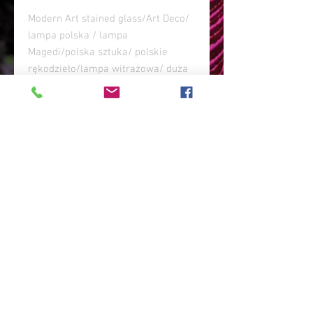
Modern Art stained glass/Art Deco/
lampa polska / lampa
Magedi/polska sztuka/ polskie
rękodzieło/lampa witrażowa/ duża
lampa art deco/ lampa do salonu/
lampa do pałacu/ lampa do hotelu /
lampa elegancka/ lampa
modernizm polski/ lampa szklana/
lampa do salonu/lampa do pałacu/
wnętrza art deco/ wnętrza
glamour/lampa ponadczasowa/
lampa stylowa/ lampa lata
dwudzieste/ lampa dająca magiczne
światło/ plafon art deco/ kinkiet art
deco/ lampa Magedi
POLITYKA ZWROTÓW