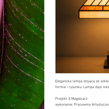
Elegancka lampa stojąca ze szkła
formie i rysunku. Lampa daje niez
Projekt: E.Magdziarz
wykonanie: Pracownia Artystyczn