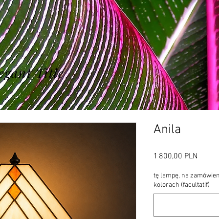
egant Title
Anila
Prix
1 800,00 PLN
tę lampę, na zamówie
kolorach (facultatif)