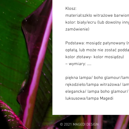
Klosz:
materiał:szkło witrażowe barwio
kolor: biały/ecru (lub dowolny in
zamówienie)
Podstawa: mosiądz patynowany 
opłatą, lub może nie zostać podd
kolor złotawy- kolor mosiądzu)
– wymiary: .....
piękna lampa/ boho glamour/lamp
rękodzieło/lampa witrażowa/ lam
elegancka/ lampa boho glamour/
luksusowa/lampa Magedi
© 2021 MAGEDI DESIGN