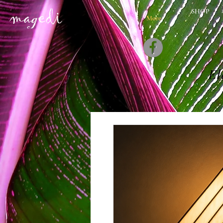
SHOP
More
El