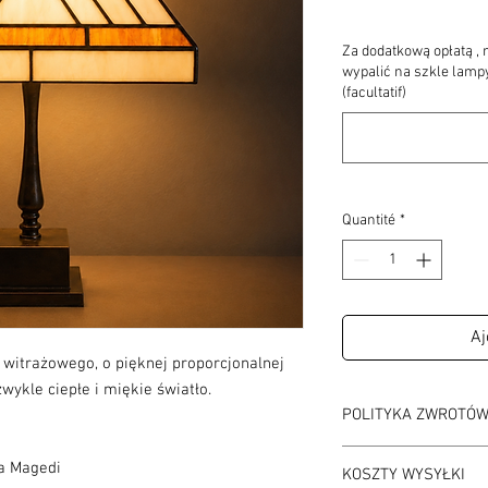
Za dodatkową opłatą 
wypalić na szkle lamp
(facultatif)
Quantité
*
Aj
 witrażowego, o pięknej proporcjonalnej
wykle ciepłe i miękie światło.
POLITYKA ZWROTÓ
Czas na odstąpienie o
a Magedi
KOSZTY WYSYŁKI
Koszt zwrotu: na własn