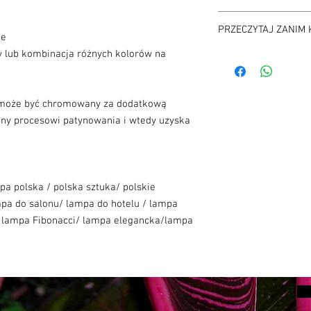
magedi edward magdz
Koszt wysyłki jest do
Ulica Jagielońska 52
PRZECZYTAJ ZANIM 
na ten temat w regulam
ne
03-463 Warszawa
ny lub kombinacja różnych kolorów na
Przed każdym zakupem
skontaktowanie się z 
potwierdzenia dostępno
pilny prosimy o kontak
(może być chromowany za dodatkową
any procesowi patynowania i wtedy uzyska
a polska / polska sztuka/ polskie
pa do salonu/ lampa do hotelu / lampa
 lampa Fibonacci/ lampa elegancka/lampa